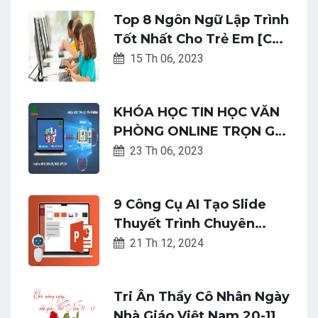
Top 8 Ngôn Ngữ Lập Trình
Tốt Nhất Cho Trẻ Em [Cập
Nhật Mới Nhất]
15 Th 06, 2023
KHÓA HỌC TIN HỌC VĂN
PHÒNG ONLINE TRỌN GÓI
TỪ A - Z
23 Th 06, 2023
9 Công Cụ AI Tạo Slide
Thuyết Trình Chuyên
Nghiệp Và Nhanh Chóng
21 Th 12, 2024
Tri Ân Thầy Cô Nhân Ngày
Nhà Giáo Việt Nam 20-11: