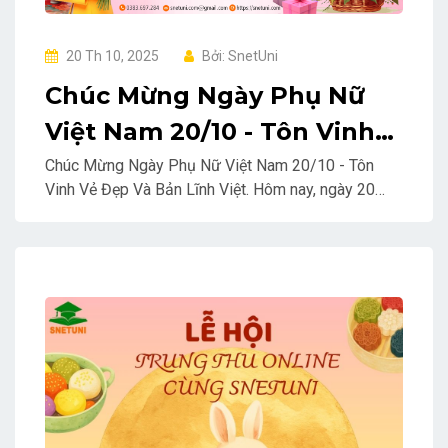
20 Th 10, 2025
Bởi: SnetUni
Chúc Mừng Ngày Phụ Nữ
Việt Nam 20/10 - Tôn Vinh
Vẻ Đẹp Và Bản Lĩnh Việt
Chúc Mừng Ngày Phụ Nữ Việt Nam 20/10 - Tôn
Vinh Vẻ Đẹp Và Bản Lĩnh Việt. Hôm nay, ngày 20
tháng 10, trong không khí trang trọng và ấm áp,
SNETUNI xin gửi những lời chúc mừng chân thành
và tốt đẹp nhất đến tất cả phụ nữ Việt Nam – những
người đã và đang làm nên vẻ đẹp và sức mạnh của
dân tộc.