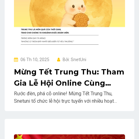
06 Th 10, 2025
Bởi: SnetUni
Mừng Tết Trung Thu: Tham
Gia Lễ Hội Online Cùng
Snetuni
Rước đèn, phá cỗ online! Mừng Tết Trung Thu,
Snetuni tổ chức lễ hội trực tuyến với nhiều hoạt
động và quà tặng hấp dẫn. Tham gia ngay và nhận
ưu đãi các khóa học online!