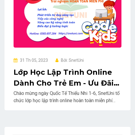
31 Th 05, 2023
Bởi: SnetUni
Lớp Học Lập Trình Online
Dành Cho Trẻ Em - Ưu Đãi
Chào Mừng Quốc Tế Thiếu
Chào mừng ngày Quốc Tế Thiếu Nhi 1-6, SnetUni tổ
chức lớp học lập trình online hoàn toàn miễn phí
Nhi 1-6
dành cho trẻ em từ 8 tuổi - 15 tuổi, để giúp các bé
trải nghiệm và phát triển tư duy logic, sáng tạo...