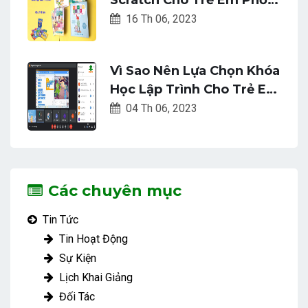
Biến Nhất Hiện Nay
16 Th 06, 2023
Vì Sao Nên Lựa Chọn Khóa
Học Lập Trình Cho Trẻ Em
Tại SnetUni? Top Những
04 Th 06, 2023
Lý Do Bạn Nên Biết
Các chuyên mục
Tin Tức
Tin Hoạt Động
Sự Kiện
Lịch Khai Giảng
Đối Tác