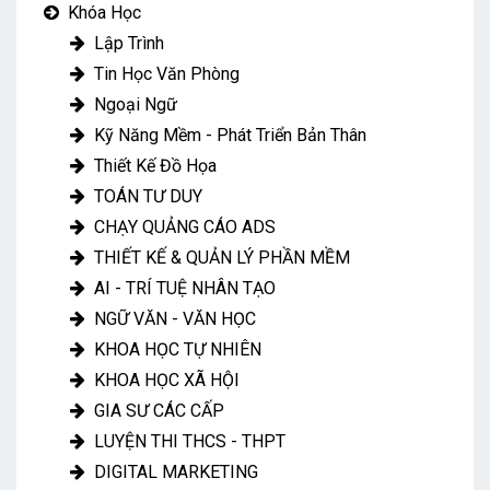
Khóa Học
Lập Trình
Tin Học Văn Phòng
Ngoại Ngữ
Kỹ Năng Mềm - Phát Triển Bản Thân
Thiết Kế Đồ Họa
TOÁN TƯ DUY
CHẠY QUẢNG CÁO ADS
THIẾT KẾ & QUẢN LÝ PHẦN MỀM
AI - TRÍ TUỆ NHÂN TẠO
NGỮ VĂN - VĂN HỌC
KHOA HỌC TỰ NHIÊN
KHOA HỌC XÃ HỘI
GIA SƯ CÁC CẤP
LUYỆN THI THCS - THPT
DIGITAL MARKETING