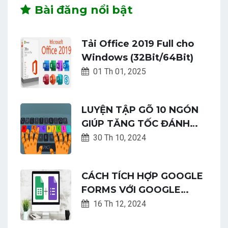
Bài đăng nổi bật
Tải Office 2019 Full cho
Windows (32Bit/64Bit)
01 Th 01, 2025
LUYỆN TẬP GÕ 10 NGÓN
GIÚP TĂNG TỐC ĐÁNH
MÁY NHANH CHÓNG DỄ
30 Th 10, 2024
DÀNG
CÁCH TÍCH HỢP GOOGLE
FORMS VỚI GOOGLE
SHEETS: HƯỚNG DẪN CHI
16 Th 12, 2024
TIẾT