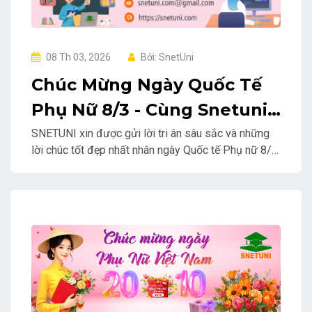
08 Th 03, 2026
Bởi: SnetUni
Chúc Mừng Ngày Quốc Tế
Phụ Nữ 8/3 - Cùng Snetuni
Gửi Ngàn Yêu Thương Đến
SNETUNI xin được gửi lời tri ân sâu sắc và những
lời chúc tốt đẹp nhất nhân ngày Quốc tế Phụ nữ 8/3
Một Nửa Thế Giới Xinh Đẹp
đến toàn thể các nữ giảng viên, nữ học viên, nữ
khách hàng, nữ đối tác, cùng toàn thể CBNV nữ trên
nền tảng học tập giáo dục tương tác trực tuyến!