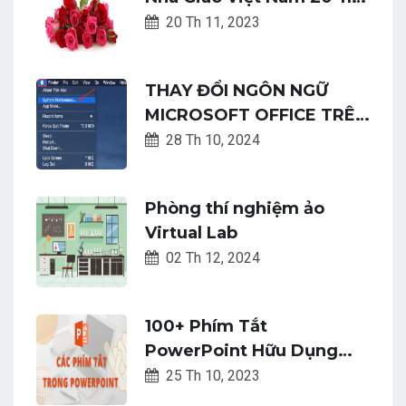
Top 22 Lời Chúc Tốt Đẹp
20 Th 11, 2023
Và Ý Nghĩa Nhất
THAY ĐỔI NGÔN NGỮ
MICROSOFT OFFICE TRÊN
MACOS CHỈ VỚI VÀI BƯỚC
28 Th 10, 2024
ĐƠN GIẢN
Phòng thí nghiệm ảo
Virtual Lab
02 Th 12, 2024
100+ Phím Tắt
PowerPoint Hữu Dụng
Giúp Bài Thuyết Trình Của
25 Th 10, 2023
Bạn Trở Nên Hoàn Hảo