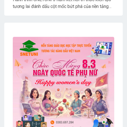
Nối Tri Thức-Kiến Tạo
tương lai đánh dấu cột mốc bứt phá của nền tảng
Tương Lai
giáo dục tương tác trực tuyến thông minh hàng đầu.