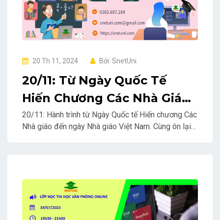
20 Th 11, 2024
Bởi: SnetUni
20/11: Từ Ngày Quốc Tế
Hiến Chương Các Nhà Giáo
Đến Ngày Nhà Giáo Việt
20/11: Hành trình từ Ngày Quốc tế Hiến chương Các
Nhà giáo đến ngày Nhà giáo Việt Nam. Cùng ôn lại
Nam
lịch sử và ý nghĩa sâu sắc của ngày lễ này, đồng
thời bày tỏ lòng biết ơn đến những người thầy,
người cô kính yêu.