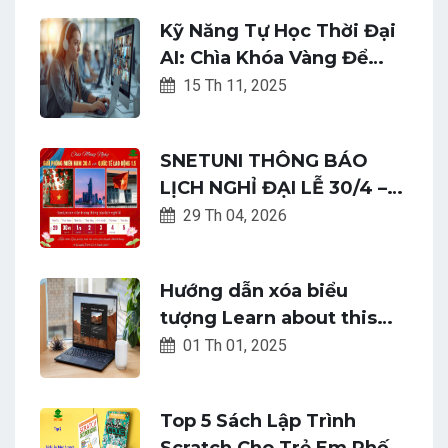
Kỹ Năng Tự Học Thời Đại
AI: Chìa Khóa Vàng Để
Không Bị Đào Thải
15 Th 11, 2025
SNETUNI THÔNG BÁO
LỊCH NGHỈ ĐẠI LỄ 30/4 –
1/5/2026
29 Th 04, 2026
Hướng dẫn xóa biểu
tượng Learn about this
picture khi bật hình nền
01 Th 01, 2025
Spotlight trên Windows
Top 5 Sách Lập Trình
Scratch Cho Trẻ Em Phố