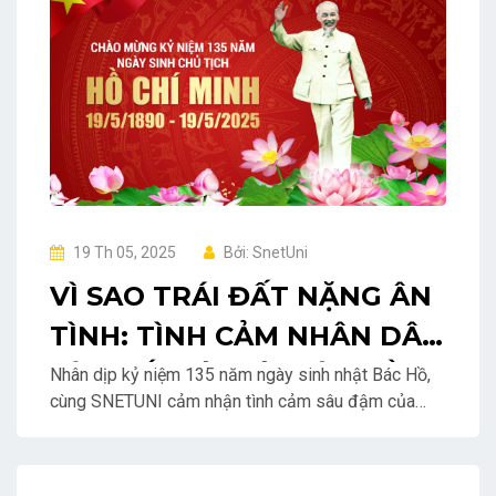
19 Th 05, 2025
Bởi: SnetUni
VÌ SAO TRÁI ĐẤT NẶNG ÂN
TÌNH: TÌNH CẢM NHÂN DÂN
VÀ THẾ GIỚI VỚI BÁC HỒ -
Nhân dịp kỷ niệm 135 năm ngày sinh nhật Bác Hồ,
cùng SNETUNI cảm nhận tình cảm sâu đậm của
KỶ NIỆM 135 NĂM NGÀY
nhân dân Việt Nam và bạn bè quốc tế dành cho Chủ
SINH
tịch Hồ Chí Minh nhân Kỷ niệm 135 năm Ngày sinh
(19/5/1890-19/5/2025).