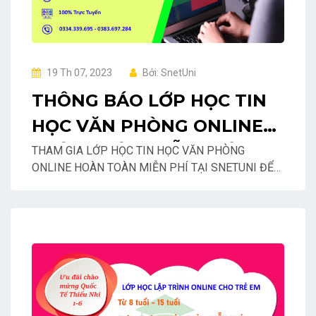
19 Th 07, 2023
Bởi: SnetUni
THÔNG BÁO LỚP HỌC TIN
HỌC VĂN PHÒNG ONLINE
HOÀN TOÀN MIỄN PHÍ TẠI
THAM GIA LỚP HỌC TIN HỌC VĂN PHÒNG
ONLINE HOÀN TOÀN MIỄN PHÍ TẠI SNETUNI ĐỂ
SNETUNI
CÙNG NÂNG CAO KIẾN THỨC VÀ TRẢI NGHIỆM
NHIỀU HƠN!