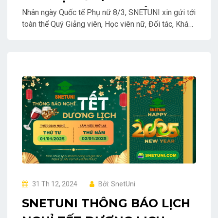
PHÁI ĐẸP - TRAO GỬI YÊU
Nhân ngày Quốc tế Phụ nữ 8/3, SNETUNI xin gửi tới
toàn thể Quý Giảng viên, Học viên nữ, Đối tác, Khách
THƯƠNG
hàng nữ, Cán bộ nhân viên nữ và toàn thể Chị em
Phụ nữ lời chúc mừng tốt đẹp nhất!
31 Th 12, 2024
Bởi: SnetUni
SNETUNI THÔNG BÁO LỊCH