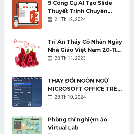
9 Công Cụ AI Tạo Slide
Thuyết Trình Chuyên
Nghiệp Và Nhanh Chóng
21 Th 12, 2024
Tri Ân Thầy Cô Nhân Ngày
Nhà Giáo Việt Nam 20-11:
Top 22 Lời Chúc Tốt Đẹp
20 Th 11, 2023
Và Ý Nghĩa Nhất
THAY ĐỔI NGÔN NGỮ
MICROSOFT OFFICE TRÊN
MACOS CHỈ VỚI VÀI BƯỚC
28 Th 10, 2024
ĐƠN GIẢN
Phòng thí nghiệm ảo
Virtual Lab