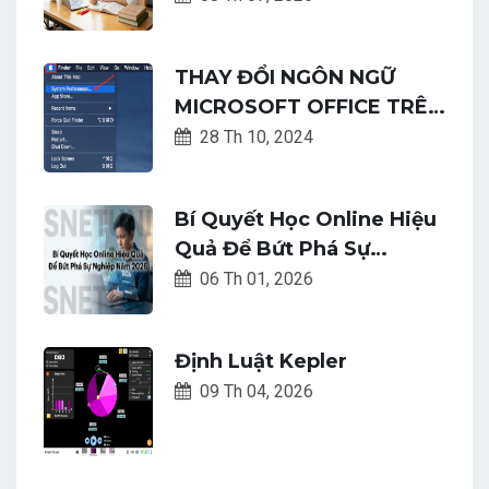
Ngày
THAY ĐỔI NGÔN NGỮ
MICROSOFT OFFICE TRÊN
MACOS CHỈ VỚI VÀI BƯỚC
28 Th 10, 2024
ĐƠN GIẢN
Bí Quyết Học Online Hiệu
Quả Để Bứt Phá Sự
Nghiệp Năm 2026
06 Th 01, 2026
Định Luật Kepler
09 Th 04, 2026