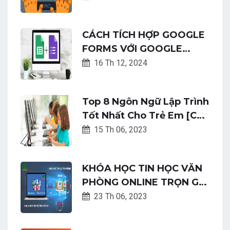
DÀNG
CÁCH TÍCH HỢP GOOGLE
FORMS VỚI GOOGLE
SHEETS: HƯỚNG DẪN CHI
16 Th 12, 2024
TIẾT
Top 8 Ngôn Ngữ Lập Trình
Tốt Nhất Cho Trẻ Em [Cập
Nhật Mới Nhất]
15 Th 06, 2023
KHÓA HỌC TIN HỌC VĂN
PHÒNG ONLINE TRỌN GÓI
TỪ A - Z
23 Th 06, 2023