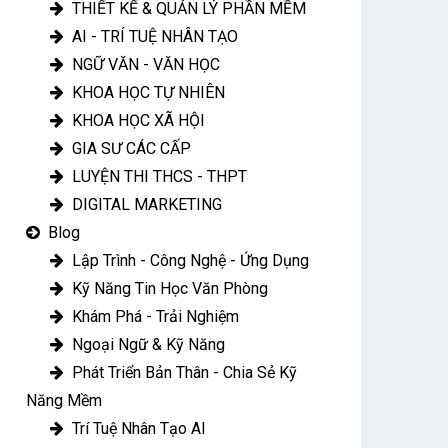
THIẾT KẾ & QUẢN LÝ PHẦN MỀM
AI - TRÍ TUỆ NHÂN TẠO
NGỮ VĂN - VĂN HỌC
KHOA HỌC TỰ NHIÊN
KHOA HỌC XÃ HỘI
GIA SƯ CÁC CẤP
LUYỆN THI THCS - THPT
DIGITAL MARKETING
Blog
Lập Trình - Công Nghệ - Ứng Dụng
Kỹ Năng Tin Học Văn Phòng
Khám Phá - Trải Nghiệm
Ngoại Ngữ & Kỹ Năng
Phát Triển Bản Thân - Chia Sẻ Kỹ
Năng Mềm
Trí Tuệ Nhân Tạo AI