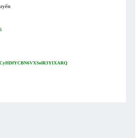
uyến
5
el/UCyHDfYCBN6VXSolR3YIXARQ