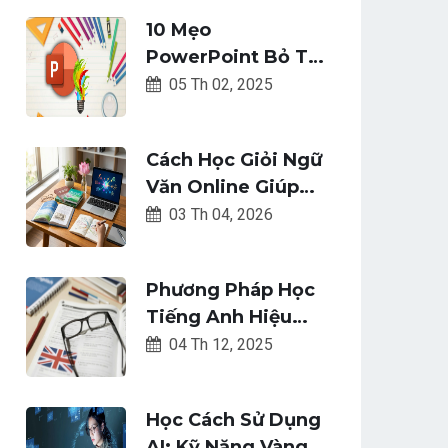
10 Mẹo
PowerPoint Bỏ Túi
Giúp Bạn Tạo Bài
05 Th 02, 2025
Thuyết Trình Ấn
Tượng Đẹp Mắt
Cách Học Giỏi Ngữ
Văn Online Giúp
Khai Phá Tư Duy
03 Th 04, 2026
Sáng Tạo
Phương Pháp Học
Tiếng Anh Hiệu
Quả Cho Mục Tiêu
04 Th 12, 2025
Năm Mới 2026
Học Cách Sử Dụng
AI: Kỹ Năng Vàng