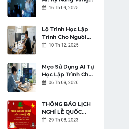
Cho Mọi Ngành
16 Th 09, 2025
Nghề Trong Kỷ
Nguyên Số
Lộ Trình Học Lập
Trình Cho Người
Mới Bắt Đầu
10 Th 12, 2025
Chuyển Đổi Sự
Nghiệp
Mẹo Sử Dụng AI Tự
Học Lập Trình Cho
Người Mới Bắt Đầu
06 Th 08, 2026
THÔNG BÁO LỊCH
NGHỈ LỄ QUỐC
KHÁNH 02-09-
29 Th 08, 2023
2023