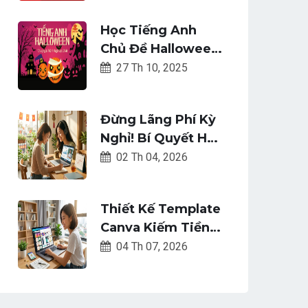
Học Tiếng Anh
Chủ Đề Halloween:
Từ Vựng & Thành
27 Th 10, 2025
Ngữ Cực Chất
Đừng Lãng Phí Kỳ
Nghỉ! Bí Quyết Học
Online Hiệu Quả
02 Th 04, 2026
Dịp Lễ
Thiết Kế Template
Canva Kiếm Tiền
Online Cho Người
04 Th 07, 2026
Mới Bắt Đầu