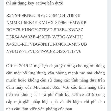
thì sử dụng key active bên dưới
R3YY4-9KNGC-9V2CC-944G4-7H8KB
NMMKJ-6RK4F-KMJVX-8D9MJ-6MWKP
BGY78-HUNGY-7TFVD-5RSE4-KWA3Z
D5RS4-WA3ZE-4SXTF-6V7BG-Y8MHU
X4SDC-RTFVBG-8NHUI-JM0KO-M9NUB
N9UGY-7TFVE-S4WA3-ZE4SX-THFV6
Office 2019 là một lựa chọn lý tưởng cho người dùng
cần một bộ ứng dụng văn phòng mạnh mẽ mà không
muốn hoặc không cần sử dụng các tính năng dựa trên
đám mây của Microsoft 365. Với các tính năng tiên
tiến và không cần trả phí định kỳ, Office 2019 cung
cấp một giải pháp hiệu quả và tiết kiệm chi phí cho
nhu cầu làm việc văn phòng của bạn.