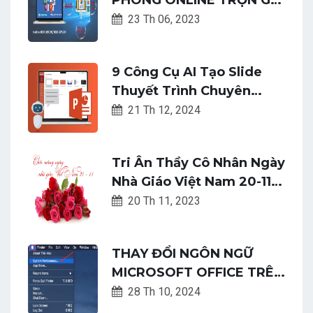
PHÒNG ONLINE TRỌN GÓI
TỪ A - Z
23 Th 06, 2023
9 Công Cụ AI Tạo Slide
Thuyết Trình Chuyên
Nghiệp Và Nhanh Chóng
21 Th 12, 2024
Tri Ân Thầy Cô Nhân Ngày
Nhà Giáo Việt Nam 20-11:
Top 22 Lời Chúc Tốt Đẹp
20 Th 11, 2023
Và Ý Nghĩa Nhất
THAY ĐỔI NGÔN NGỮ
MICROSOFT OFFICE TRÊN
MACOS CHỈ VỚI VÀI BƯỚC
28 Th 10, 2024
ĐƠN GIẢN