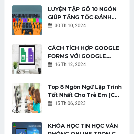
LUYỆN TẬP GÕ 10 NGÓN
GIÚP TĂNG TỐC ĐÁNH
MÁY NHANH CHÓNG DỄ
30 Th 10, 2024
DÀNG
CÁCH TÍCH HỢP GOOGLE
FORMS VỚI GOOGLE
SHEETS: HƯỚNG DẪN CHI
16 Th 12, 2024
TIẾT
Top 8 Ngôn Ngữ Lập Trình
Tốt Nhất Cho Trẻ Em [Cập
Nhật Mới Nhất]
15 Th 06, 2023
KHÓA HỌC TIN HỌC VĂN