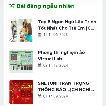
Bài đăng ngẫu nhiên
Top 8 Ngôn Ngữ Lập Trình
Tốt Nhất Cho Trẻ Em [Cập
Nhật Mới Nhất]
15 Th 06, 2023
Phòng thí nghiệm ảo
Virtual Lab
02 Th 12, 2024
SNETUNI TRÂN TRỌNG
THÔNG BÁO LỊCH NGHỈ
LỄ QUỐC KHÁNH
01 Th 09, 2024
2/9/2024