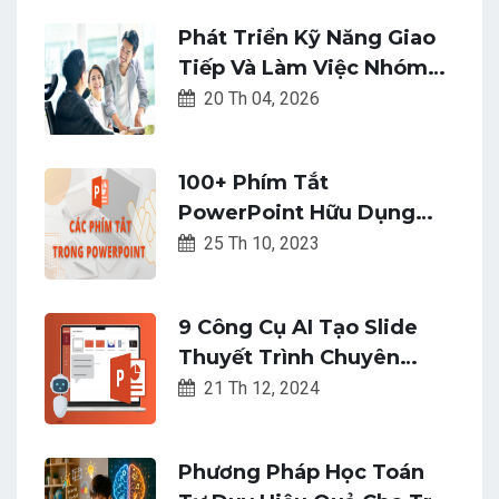
Phát Triển Kỹ Năng Giao
Tiếp Và Làm Việc Nhóm
Trong Môi Trường Số
20 Th 04, 2026
100+ Phím Tắt
PowerPoint Hữu Dụng
Giúp Bài Thuyết Trình Của
25 Th 10, 2023
Bạn Trở Nên Hoàn Hảo
Hơn
9 Công Cụ AI Tạo Slide
Thuyết Trình Chuyên
Nghiệp Và Nhanh Chóng
21 Th 12, 2024
Phương Pháp Học Toán