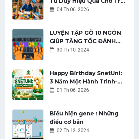
Tư Duy Hiệu Quả Cho Trẻ
Phát Triển Não Bộ
04 Th 06, 2026
LUYỆN TẬP GÕ 10 NGÓN
GIÚP TĂNG TỐC ĐÁNH
MÁY NHANH CHÓNG DỄ
30 Th 10, 2024
DÀNG
Happy Birthday SnetUni:
3 Năm Một Hành Trình-
Kết Nối Tri Thức-Kiến Tạo
01 Th 06, 2026
Tương Lai
Biểu hiện gene : Những
điều cơ bản
02 Th 12, 2024