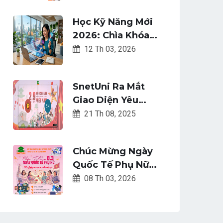
ONLINE: TRỞ
Học Kỹ Năng Mới
THÀNH CAO THỦ
2026: Chìa Khóa
TIN HỌC VĂN
Sinh Tồn Thời Đại
12 Th 03, 2026
PHÒNG NGAY
AI
HÔM NAY
SnetUni Ra Mắt
Giao Diện Yêu
Nước - Tự Hào Việt
21 Th 08, 2025
Nam Mừng Quốc
Khánh 2/9
Chúc Mừng Ngày
Quốc Tế Phụ Nữ
8/3 - Cùng Snetuni
08 Th 03, 2026
Gửi Ngàn Yêu
Thương Đến Một
Nửa Thế Giới Xinh