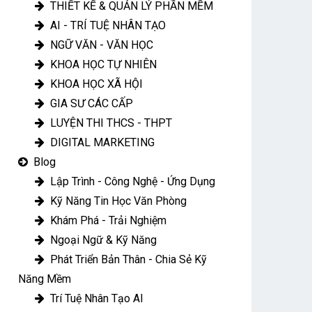
THIẾT KẾ & QUẢN LÝ PHẦN MỀM
AI - TRÍ TUỆ NHÂN TẠO
NGỮ VĂN - VĂN HỌC
KHOA HỌC TỰ NHIÊN
KHOA HỌC XÃ HỘI
GIA SƯ CÁC CẤP
LUYỆN THI THCS - THPT
DIGITAL MARKETING
Blog
Lập Trình - Công Nghệ - Ứng Dụng
Kỹ Năng Tin Học Văn Phòng
Khám Phá - Trải Nghiệm
Ngoại Ngữ & Kỹ Năng
Phát Triển Bản Thân - Chia Sẻ Kỹ
Năng Mềm
Trí Tuệ Nhân Tạo AI