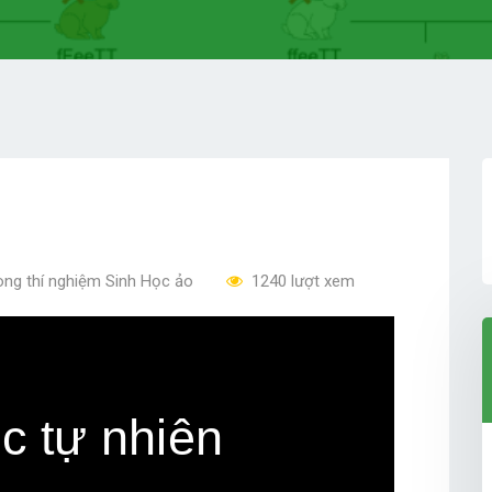
ng thí nghiệm Sinh Học ảo
1240 lượt xem