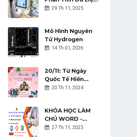
Là Chìa Khóa
29 Th 11, 2025
Thăng Tiến Năm
2026?
Mô Hình Nguyên
Tử Hydrogen
14 Th 01, 2026
20/11: Từ Ngày
Quốc Tế Hiến
Chương Các Nhà
20 Th 11, 2024
Giáo Đến Ngày
Nhà Giáo Việt Nam
KHÓA HỌC LÀM
CHỦ WORD -
EXCEL -
27 Th 11, 2023
POWERPOINT