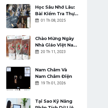
Học Sâu Nhớ Lâu:
Bài Kiểm Tra Thực
Hành-Luyện Tập
01 Th 08, 2025
Ngắt Quãng
Chào Mừng Ngày
Nhà Giáo Việt Nam
Tại SnetUni: Gửi
20 Th 11, 2023
Vạn Đóa Hoa Vạn
Câu Chúc Thay Lời
Nam Châm Và
Tri Ân Sâu Sắc
Nam Châm Điện
19 Th 01, 2026
Tại Sao Kỹ Năng
Phân Tích Dữ Liệu